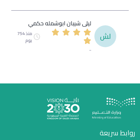
ليلى شيبان ابوشمله حكمي
منذ 754
لش
يوم
..
روابط سريعة