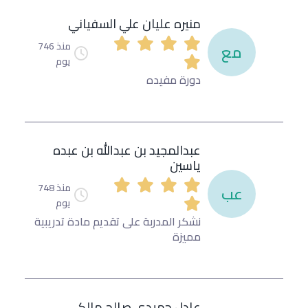
منيره عليان علي السفياني
منذ 746
مع
يوم
دورة مفيده
عبدالمجيد بن عبدالله بن عبده
ياسين
منذ 748
عب
يوم
نشكر المدربة على تقديم مادة تدريبية
مميزة
عادل حميدي صالح مالكي