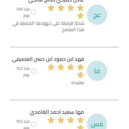
منذ 749
عح
يوم
شكرًا للزميلة على جهودها المميزة في
هذا البرنامج
فهد ابن حمود ابن حسن العصيمي
منذ 752
فا
يوم
مفيده
مها سعيد احمد الغامدي
منذ 752
مس
يوم